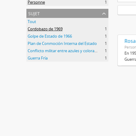
Personne
1
sujet
Tout
Cordobazo de 1969
1
Golpe de Estado de 1966
1
Rosas
Plan de Conmoción Interna del Estado
1
Perso
Conflicto militar entre azules y colorados
1
En 195
Guerra Fría
1
Guerra