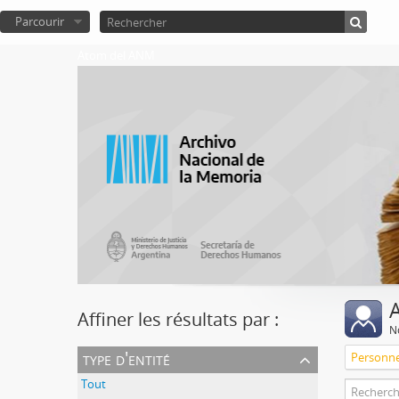
Parcourir
Atom del ANM
A
Affiner les résultats par :
No
type d'entité
Personn
Tout