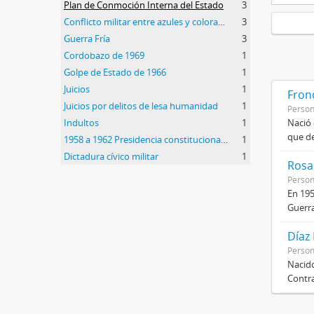
Plan de Conmoción Interna del Estado
3
Conflicto militar entre azules y colorados
3
Guerra Fría
3
Cordobazo de 1969
1
Golpe de Estado de 1966
1
Juicios
1
Frond
Juicios por delitos de lesa humanidad
1
Perso
Indultos
1
Nació 
que de
1958 a 1962 Presidencia constitucional de Arturo Frondizi
1
Dictadura cívico militar
1
Rosas
Perso
En 195
Guerra
Díaz
Perso
Nacido
Contra