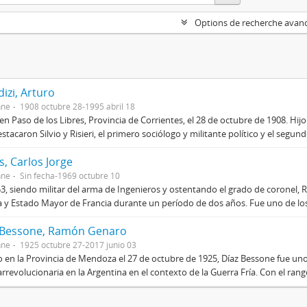
Options de recherche avan
izi, Arturo
nne
1908 octubre 28-1995 abril 18
en Paso de los Libres, Provincia de Corrientes, el 28 de octubre de 1908. Hij
stacaron Silvio y Risieri, el primero sociólogo y militante político y el segun
, Carlos Jorge
nne
Sin fecha-1969 octubre 10
3, siendo militar del arma de Ingenieros y ostentando el grado de coronel, R
 y Estado Mayor de Francia durante un período de dos años. Fue uno de los 
 Bessone, Ramón Genaro
nne
1925 octubre 27-2017 junio 03
 en la Provincia de Mendoza el 27 de octubre de 1925, Díaz Bessone fue un
rrevolucionaria en la Argentina en el contexto de la Guerra Fría. Con el rang