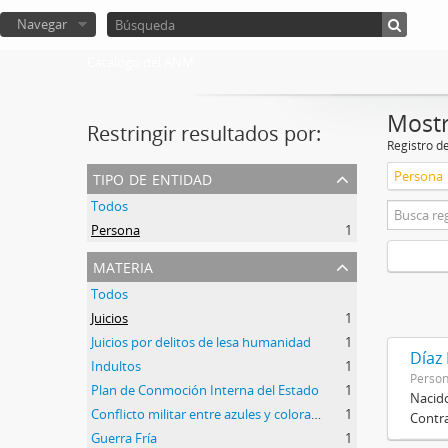
Navegar
Catalogo del ANM
Mostr
Restringir resultados por:
Registro d
tipo de entidad
Persona
Todos
Persona
1
materia
Todos
Juicios
1
Juicios por delitos de lesa humanidad
1
Díaz
Indultos
1
Perso
Plan de Conmoción Interna del Estado
1
Nacido
Conflicto militar entre azules y colorados
1
Contra
Guerra Fría
1