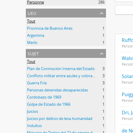
Personne
286
lieu
Tout
Provincia de Buenos Aires
1
Argentina
1
Ruff
Merlo
1
Perso
sujet
Wals
Tout
Perso
Plan de Conmoción Interna del Estado
3
Conflicto militar entre azules y colorados
3
Solar
Perso
Guerra Fría
3
Personas detenidas desaparecidas
1
Puigg
Cordobazo de 1969
1
Perso
Golpe de Estado de 1966
1
Juicios
1
Dri, 
Juicios por delitos de lesa humanidad
1
Perso
Indultos
1
de N
Masacre de Trelew del 22 de agosto de 1972
1