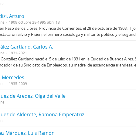
nne
izi, Arturo
nne
1908 octubre 28-1995 abril 18
en Paso de los Libres, Provincia de Corrientes, el 28 de octubre de 1908. Hij
stacaron Silvio y Risieri, el primero sociólogo y militante político y el segun
ález Gartland, Carlos A.
nne
1931-2021
 González Gartland nació el 5 de julio de 1931 en la Ciudad de Buenos Aires
ndador de su Sindicato de Empleados; su madre, de ascendencia irlandesa, e
, Mercedes
nne
1935-2009
uez de Aredez, Olga del Valle
nne
uez de Alderete, Ramona Emperatriz
nne
ez Márquez, Luis Ramón