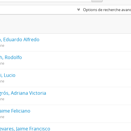
Options de recherche avan
o, Eduardo Alfredo
nne
h, Rodolfo
nne
i, Lucio
nne
rós, Adriana Victoria
nne
Jaime Feliciano
nne
evares, Jaime Francisco