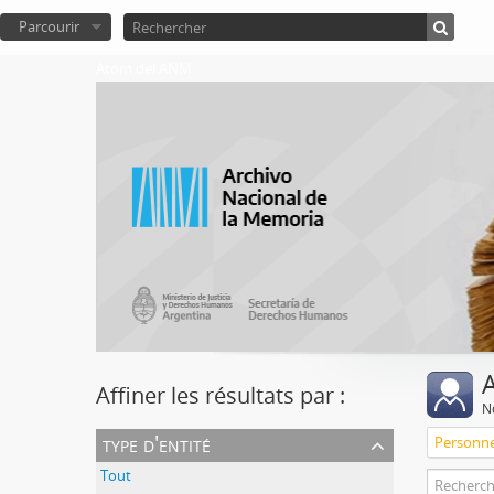
Parcourir
Atom del ANM
A
Affiner les résultats par :
No
type d'entité
Personn
Tout