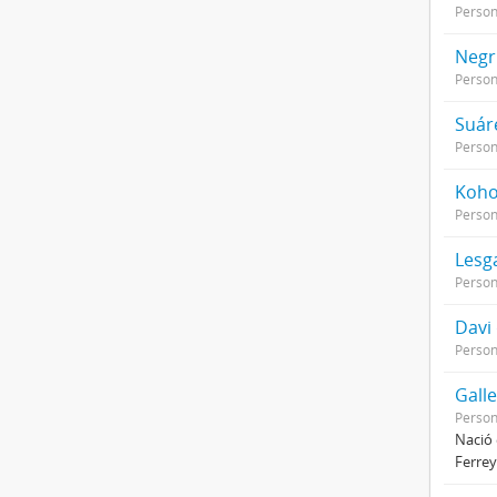
Perso
Negrí
Perso
Suár
Perso
Kohon
Perso
Lesg
Perso
Davi
Perso
Galle
Perso
Nació 
Ferrey