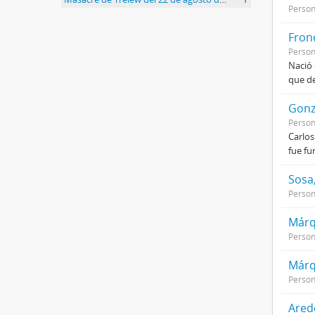
Perso
Frond
Perso
Nació 
que de
Gonz
Perso
Carlos
fue fu
Sosa
Perso
Márq
Perso
Márq
Perso
Ared