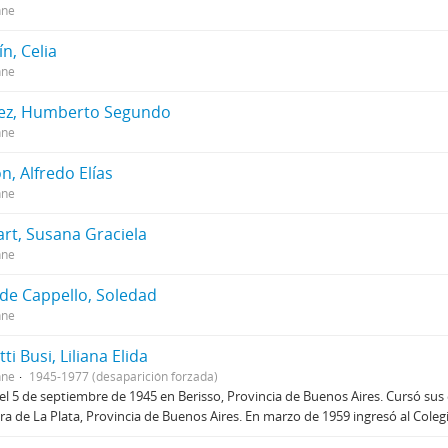
nne
n, Celia
nne
ez, Humberto Segundo
nne
, Alfredo Elías
nne
art, Susana Graciela
nne
 de Cappello, Soledad
nne
tti Busi, Liliana Elida
nne
1945-1977 (desaparición forzada)
el 5 de septiembre de 1945 en Berisso, Provincia de Buenos Aires. Cursó sus
ra de La Plata, Provincia de Buenos Aires. En marzo de 1959 ingresó al Cole