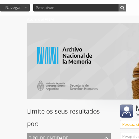
Navegar
Atom del ANM
Limite os seus resultados
R
por:
Pessoa s
tipo de entidade