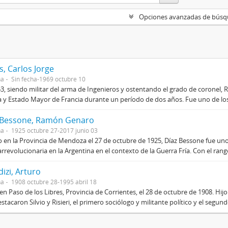
Opciones avanzadas de bús
, Carlos Jorge
na
Sin fecha-1969 octubre 10
3, siendo militar del arma de Ingenieros y ostentando el grado de coronel, R
 y Estado Mayor de Francia durante un período de dos años. Fue uno de los 
 Bessone, Ramón Genaro
na
1925 octubre 27-2017 junio 03
 en la Provincia de Mendoza el 27 de octubre de 1925, Díaz Bessone fue un
rrevolucionaria en la Argentina en el contexto de la Guerra Fría. Con el rang
izi, Arturo
na
1908 octubre 28-1995 abril 18
en Paso de los Libres, Provincia de Corrientes, el 28 de octubre de 1908. Hij
stacaron Silvio y Risieri, el primero sociólogo y militante político y el segun