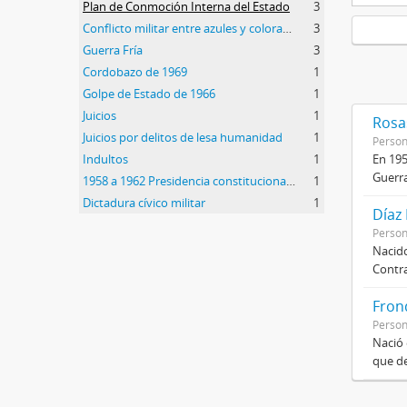
Plan de Conmoción Interna del Estado
3
Conflicto militar entre azules y colorados
3
Guerra Fría
3
Cordobazo de 1969
1
Golpe de Estado de 1966
1
Juicios
1
Rosas
Juicios por delitos de lesa humanidad
1
Perso
Indultos
1
En 195
Guerra
1958 a 1962 Presidencia constitucional de Arturo Frondizi
1
Dictadura cívico militar
1
Díaz
Perso
Nacido
Contra
Frond
Perso
Nació 
que de