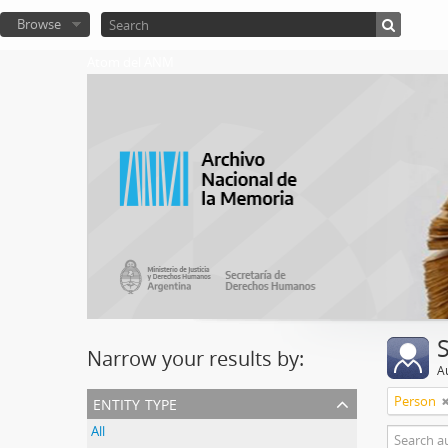
Browse
Atom del ANM
Narrow your results by:
A
entity type
Person
All