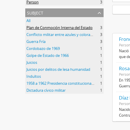
Person
3
subject
All
Plan de Conmoción Interna del Estado
3
Conflicto militar entre azules y colorados
3
Frond
Guerra Fría
3
Perso
Cordobazo de 1969
1
Nació 
Golpe de Estado de 1966
1
que de
Juicios
1
Rosas
Juicios por delitos de lesa humanidad
1
Perso
Indultos
1
En 195
1958 a 1962 Presidencia constitucional de Arturo Frondizi
1
Guerra
Dictadura cívico militar
1
Díaz
Perso
Nacido
Contra