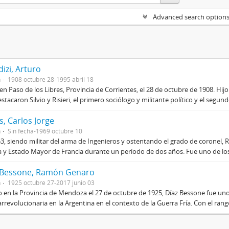
Advanced search option
izi, Arturo
n
1908 octubre 28-1995 abril 18
en Paso de los Libres, Provincia de Corrientes, el 28 de octubre de 1908. Hij
stacaron Silvio y Risieri, el primero sociólogo y militante político y el segun
, Carlos Jorge
n
Sin fecha-1969 octubre 10
3, siendo militar del arma de Ingenieros y ostentando el grado de coronel, R
 y Estado Mayor de Francia durante un período de dos años. Fue uno de los 
 Bessone, Ramón Genaro
n
1925 octubre 27-2017 junio 03
 en la Provincia de Mendoza el 27 de octubre de 1925, Díaz Bessone fue un
rrevolucionaria en la Argentina en el contexto de la Guerra Fría. Con el rang