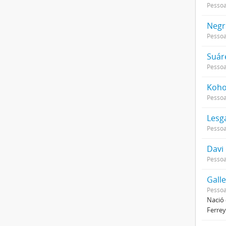
Pessoa
Negrí
Pessoa
Suár
Pessoa
Kohon
Pessoa
Lesg
Pessoa
Davi
Pessoa
Galle
Pessoa
Nació 
Ferrey