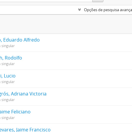
Opções de pesquisa avanç
o, Eduardo Alfredo
 singular
h, Rodolfo
 singular
i, Lucio
 singular
rós, Adriana Victoria
 singular
Jaime Feliciano
 singular
evares, Jaime Francisco