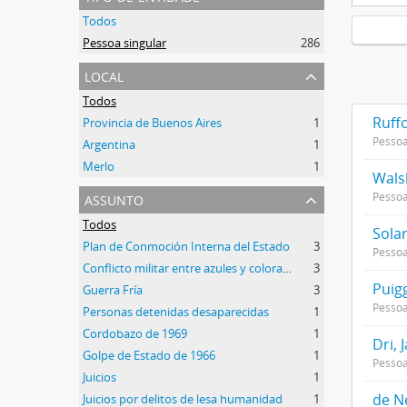
Todos
Pessoa singular
286
local
Todos
Ruff
Provincia de Buenos Aires
1
Pessoa
Argentina
1
Merlo
1
Wals
assunto
Pessoa
Todos
Solar
Plan de Conmoción Interna del Estado
3
Pessoa
Conflicto militar entre azules y colorados
3
Puigg
Guerra Fría
3
Pessoa
Personas detenidas desaparecidas
1
Cordobazo de 1969
1
Dri, 
Golpe de Estado de 1966
1
Pessoa
Juicios
1
de N
Juicios por delitos de lesa humanidad
1