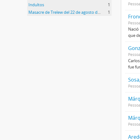
Pessoa
Indultos
1
Masacre de Trelew del 22 de agosto de 1972
1
Frond
Pessoa
Nació 
que de
Gonz
Pessoa
Carlos
fue fu
Sosa
Pessoa
Márq
Pessoa
Márq
Pessoa
Ared