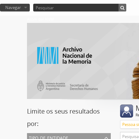
Navegar
Atom del ANM
Limite os seus resultados
R
por:
Pessoa s
tipo de entidade