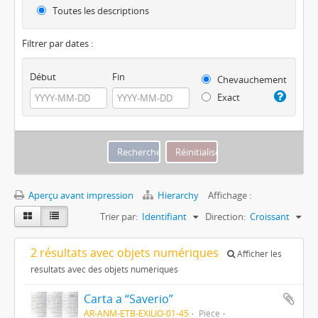
Toutes les descriptions
Filtrer par dates :
Début
Fin
Chevauchement
Exact
Aperçu avant impression
Hierarchy
Affichage :
Trier par:
Identifiant
Direction:
Croissant
2 résultats avec objets numériques
Afficher les
résultats avec des objets numériques
Carta a “Saverio”
AR-ANM-ETB-EXILIO-01-45
Pièce