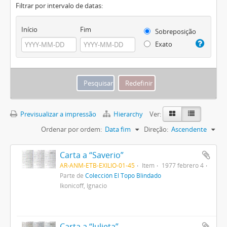
Filtrar por intervalo de datas:
Início
Fim
Sobreposição
Exato
Previsualizar a impressão
Hierarchy
Ver:
Ordenar por ordem:
Data fim
Direção:
Ascendente
Carta a “Saverio”
AR-ANM-ETB-EXILIO-01-45
Item
1977 febrero 4
Parte de
Colección El Topo Blindado
Ikonicoff, Ignacio
Carta a “Julieta”