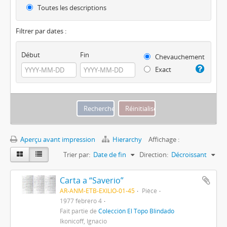
Toutes les descriptions
Filtrer par dates :
Début
Fin
Chevauchement
Exact
Aperçu avant impression
Hierarchy
Affichage :
Trier par:
Date de fin
Direction:
Décroissant
Carta a “Saverio”
AR-ANM-ETB-EXILIO-01-45
Pièce
1977 febrero 4
Fait partie de
Colección El Topo Blindado
Ikonicoff, Ignacio