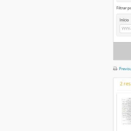
Filtrar p
Início
Previsu
2 re