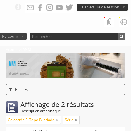
Ouverture de session
Parcourir
Atom del ANM
Filtres
Affichage de 2 résultats
Description archivistique
Colección El Topo Blindado
Série