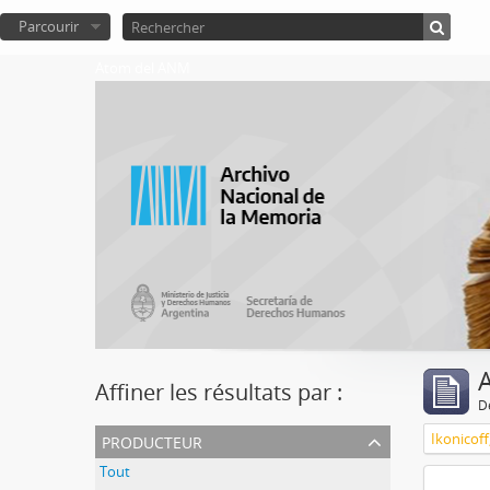
Parcourir
Atom del ANM
A
Affiner les résultats par :
D
producteur
Ikonicoff
Tout