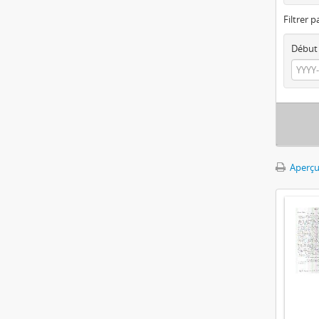
Filtrer p
Début
Aperçu