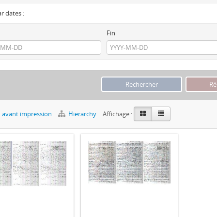
ar dates :
Fin
 avant impression
Hierarchy
Affichage :