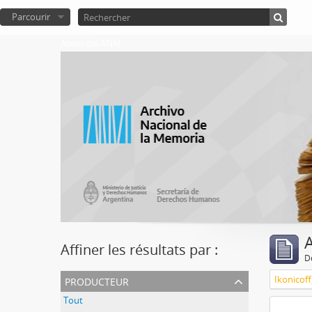
Parcourir
Atom del ANM
A
Affiner les résultats par :
D
producteur
Ikonicoff
Tout