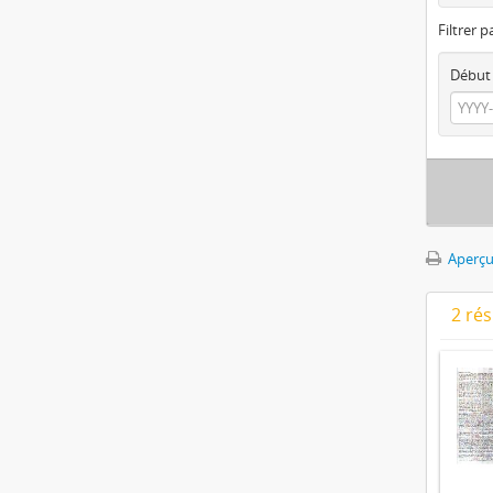
Filtrer p
Début
Aperçu
2 ré