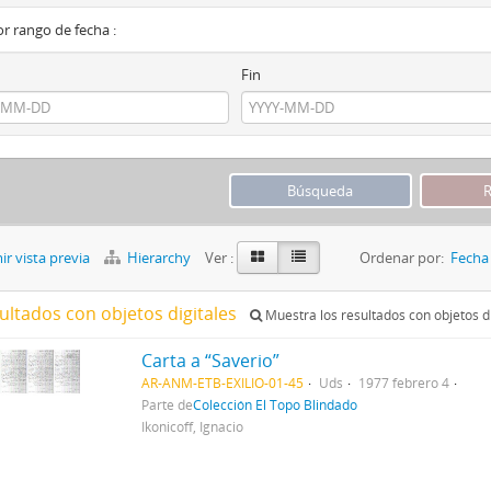
por rango de fecha :
Fin
r vista previa
Hierarchy
Ver :
Ordenar por:
Fecha 
ultados con objetos digitales
Muestra los resultados con objetos di
Carta a “Saverio”
AR-ANM-ETB-EXILIO-01-45
Uds
1977 febrero 4
Parte de
Colección El Topo Blindado
Ikonicoff, Ignacio