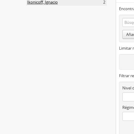
Ikonicoff, Ignacio
2
Encontra
Añad
Limitar 
Filtrar r
Nivel 
Régime