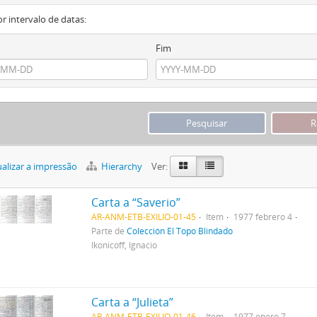
or intervalo de datas:
Fim
alizar a impressão
Hierarchy
Ver:
Carta a “Saverio”
AR-ANM-ETB-EXILIO-01-45
Item
1977 febrero 4
Parte de
Colección El Topo Blindado
Ikonicoff, Ignacio
Carta a “Julieta”
AR-ANM-ETB-EXILIO-01-46
Item
1977 enero 7