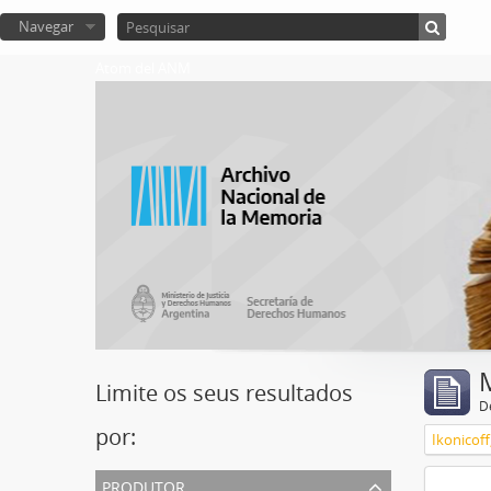
Navegar
Atom del ANM
Limite os seus resultados
D
por:
Ikonicoff
produtor