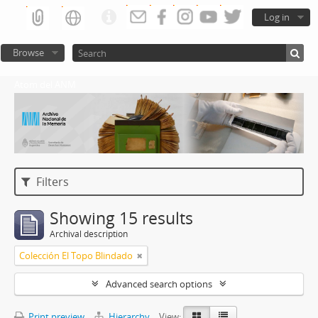
Log in
Browse
Atom del ANM
Filters
Showing 15 results
Archival description
Colección El Topo Blindado
Advanced search options
Print preview
Hierarchy
View: