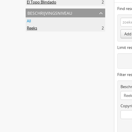
El Topo Blindado
2
Find res
beschrijvingsniveau
All
Reeks
2
Add 
Limit res
Filter re
Beschr
Copyri