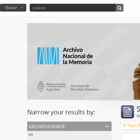
Blader
Atom del ANM
Narrow your results by:
Ar
archiefvormer
El Topo 
All