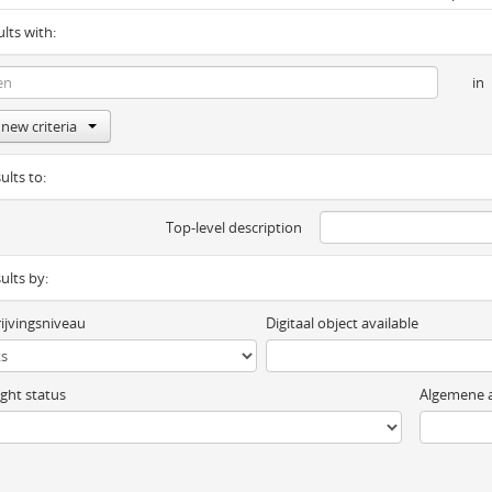
ults with:
in
new criteria
ults to:
Top-level description
sults by:
ijvingsniveau
Digitaal object available
ght status
Algemene a