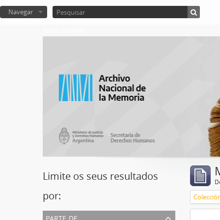
Navegar
Atom del ANM
Limite os seus resultados
D
por:
Colecció
parte de