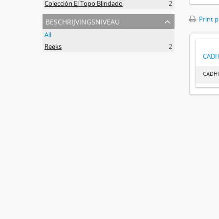
Colección El Topo Blindado
2
beschrijvingsniveau
Print 
All
Reeks
2
CAD
CADH