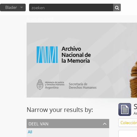
Blader
Atom del ANM
Narrow your results by:
Ar
deel van
Colecció
All