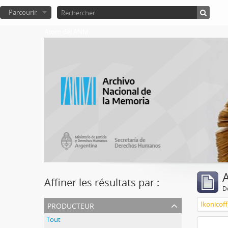
Parcourir
Atom del ANM
A
Affiner les résultats par :
D
producteur
Ikonicoff
Tout