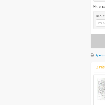
Filtrer p
Début
Aperçu
2 ré