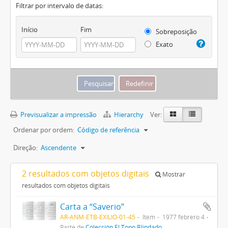
Filtrar por intervalo de datas:
Início
Fim
Sobreposição
Exato
Previsualizar a impressão
Hierarchy
Ver:
Ordenar por ordem:
Código de referência
Direção:
Ascendente
2 resultados com objetos digitais
Mostrar
resultados com objetos digitais
Carta a “Saverio”
AR-ANM-ETB-EXILIO-01-45
Item
1977 febrero 4
Parte de
Colección El Topo Blindado