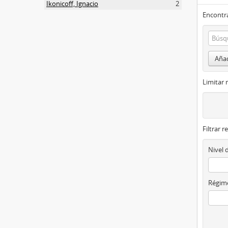
Ikonicoff, Ignacio
2
Encontra
Añad
Limitar 
Filtrar r
Nivel 
Régime