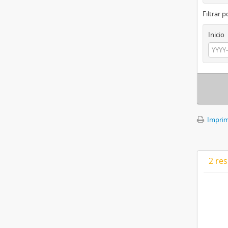
Filtrar 
Inicio
Imprimi
2 res