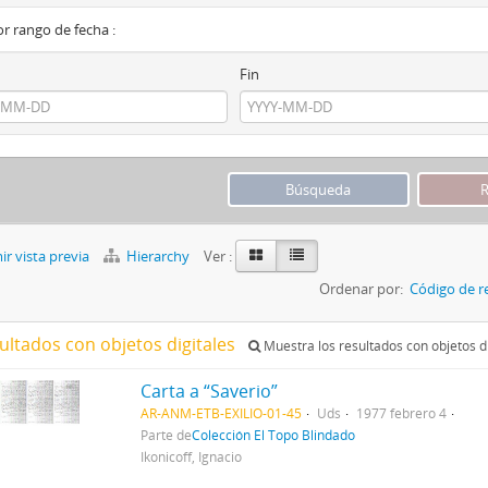
por rango de fecha :
Fin
r vista previa
Hierarchy
Ver :
Ordenar por:
Código de r
ultados con objetos digitales
Muestra los resultados con objetos di
Carta a “Saverio”
AR-ANM-ETB-EXILIO-01-45
Uds
1977 febrero 4
Parte de
Colección El Topo Blindado
Ikonicoff, Ignacio