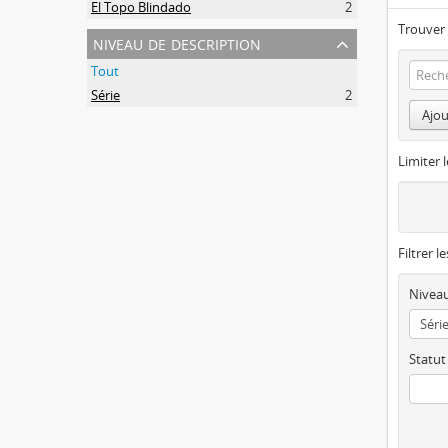
El Topo Blindado
2
Trouver 
niveau de description
Tout
Série
2
Ajou
Limiter l
Filtrer l
Niveau
Statut