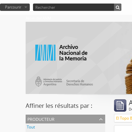
Parcourir
Atom del ANM
A
Affiner les résultats par :
D
producteur
El Topo 
Tout