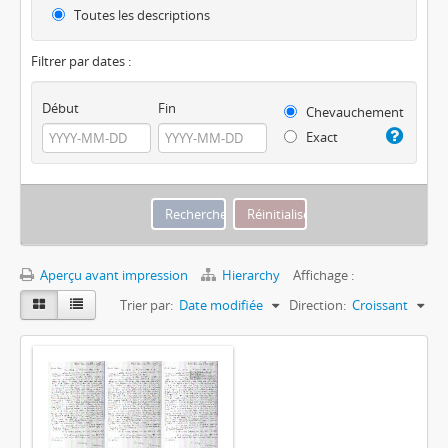
Toutes les descriptions
Filtrer par dates :
Début
Fin
Chevauchement
Exact
Aperçu avant impression
Hierarchy
Affichage :
Trier par:
Date modifiée
Direction:
Croissant