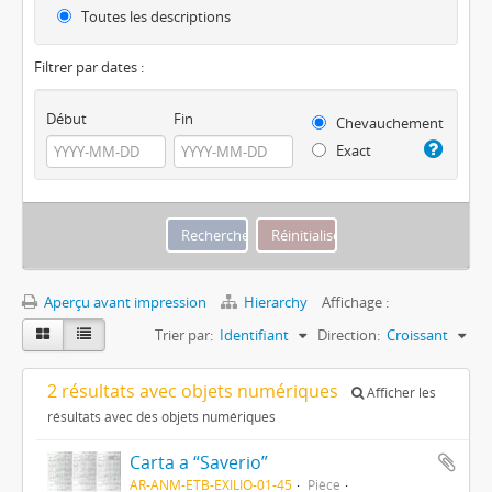
Toutes les descriptions
Filtrer par dates :
Début
Fin
Chevauchement
Exact
Aperçu avant impression
Hierarchy
Affichage :
Trier par:
Identifiant
Direction:
Croissant
2 résultats avec objets numériques
Afficher les
résultats avec des objets numériques
Carta a “Saverio”
AR-ANM-ETB-EXILIO-01-45
Pièce