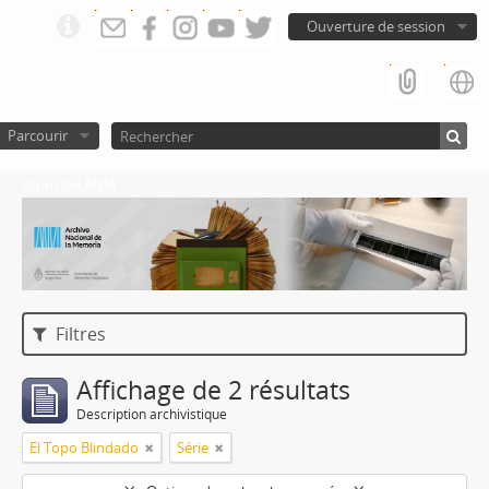
Ouverture de session
Parcourir
Atom del ANM
Filtres
Affichage de 2 résultats
Description archivistique
El Topo Blindado
Série