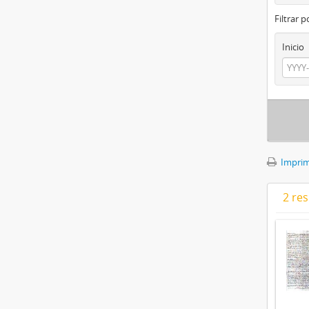
Filtrar 
Inicio
Imprimi
2 res