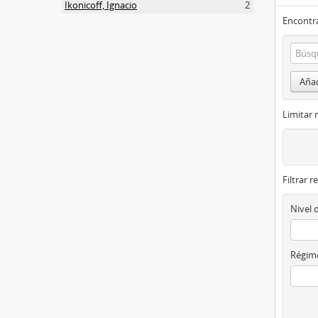
Ikonicoff, Ignacio
2
Encontra
Añad
Limitar 
Filtrar r
Nivel 
Régime