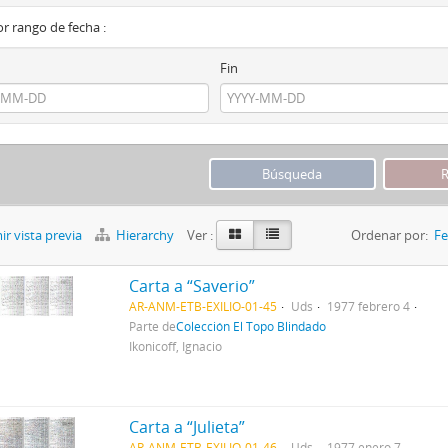
por rango de fecha :
Fin
r vista previa
Hierarchy
Ver :
Ordenar por:
Fe
Carta a “Saverio”
AR-ANM-ETB-EXILIO-01-45
Uds
1977 febrero 4
Parte de
Colección El Topo Blindado
Ikonicoff, Ignacio
Carta a “Julieta”
AR-ANM-ETB-EXILIO-01-46
Uds
1977 enero 7