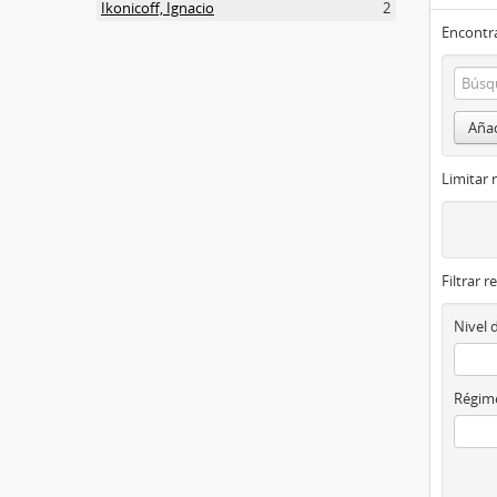
Ikonicoff, Ignacio
2
Encontra
Añad
Limitar 
Filtrar r
Nivel 
Régime