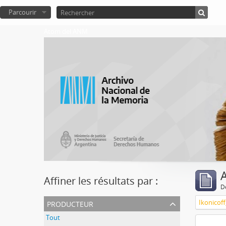
Parcourir
Atom del ANM
A
Affiner les résultats par :
D
producteur
Ikonicoff
Tout