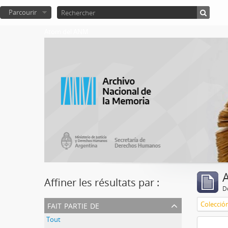
Parcourir
Atom del ANM
A
Affiner les résultats par :
D
fait partie de
Colecció
Tout