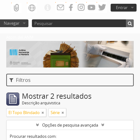
Entrar
Navegar
Atom del ANM
Filtros
Mostrar 2 resultados
Descrição arquivística
El Topo Blindado
Série
Opções de pesquisa avançada
Procurar resultados com: