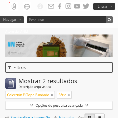
Entrar
Navegar
Atom del ANM
Filtros
Mostrar 2 resultados
Descrição arquivística
Colección El Topo Blindado
Série
Opções de pesquisa avançada
Previsualizar a impressão
Hierarchy
Ver: