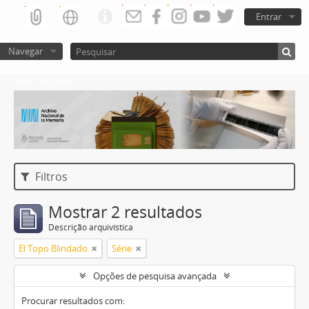
Entrar
Navegar
Atom del ANM
Filtros
Mostrar 2 resultados
Descrição arquivística
El Topo Blindado
Série
Opções de pesquisa avançada
Procurar resultados com: