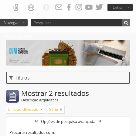
Entrar
Navegar
Atom del ANM
Filtros
Mostrar 2 resultados
Descrição arquivística
El Topo Blindado
Série
Opções de pesquisa avançada
Procurar resultados com: