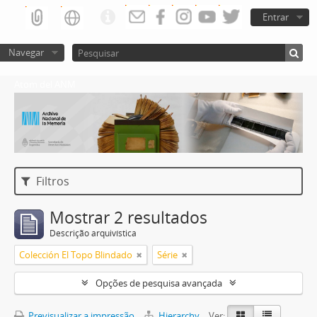
Entrar
Navegar
Atom del ANM
Filtros
Mostrar 2 resultados
Descrição arquivística
Colección El Topo Blindado
Série
Opções de pesquisa avançada
Previsualizar a impressão
Hierarchy
Ver: