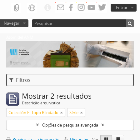
Entrar
Navegar
Atom del ANM
Filtros
Mostrar 2 resultados
Descrição arquivística
Colección El Topo Blindado
Série
Opções de pesquisa avançada
Previsualizar a impressão
Hierarchy
Ver: