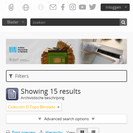
Inloggen
Blader
Atom del ANM
Filters
Showing 15 results
Archivistische beschrijving
Colección El Topo Blindado
Advanced search options
Print preview
Hierarchy
View: