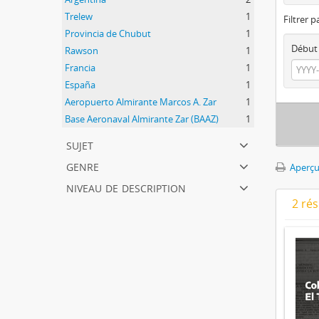
Trelew
1
Filtrer p
Provincia de Chubut
1
Début
Rawson
1
Francia
1
España
1
Aeropuerto Almirante Marcos A. Zar
1
Base Aeronaval Almirante Zar (BAAZ)
1
sujet
genre
Aperçu
niveau de description
2 ré