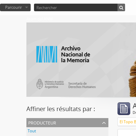
Parcourir
Atom del ANM
A
Affiner les résultats par :
D
producteur
El Topo 
Tout