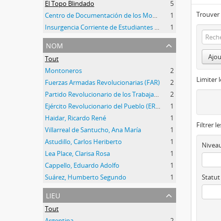
El Topo Blindado
5
Trouver 
Centro de Documentación de los Movimientos Armados
1
Insurgencia Corriente de Estudiantes del Pueblo
1
nom
Ajou
Tout
Montoneros
2
Limiter l
Fuerzas Armadas Revolucionarias (FAR)
2
Partido Revolucionario de los Trabajadores - Ejército Revolucionario del Pueblo (PRT-ERP)
2
Ejército Revolucionario del Pueblo (ERP)
1
Haidar, Ricardo René
1
Filtrer l
Villarreal de Santucho, Ana María
1
Astudillo, Carlos Heriberto
1
Niveau
Lea Place, Clarisa Rosa
1
Cappello, Eduardo Adolfo
1
Suárez, Humberto Segundo
1
Statut
lieu
Tout
Argentina
2