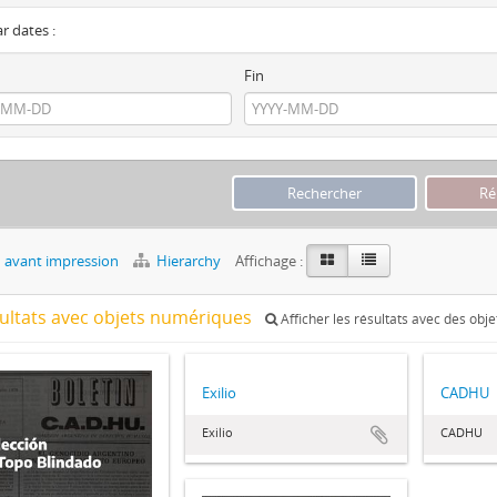
ar dates :
Fin
 avant impression
Hierarchy
Affichage :
sultats avec objets numériques
Afficher les résultats avec des obj
Exilio
CADHU
Exilio
CADHU