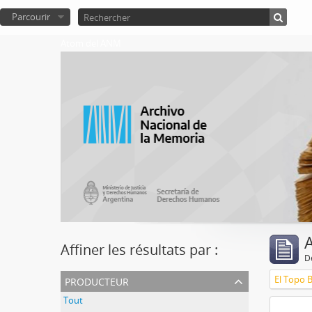
Parcourir
Atom del ANM
A
Affiner les résultats par :
D
producteur
El Topo 
Tout