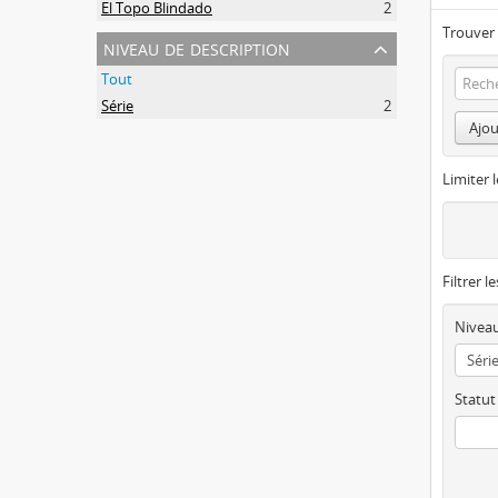
El Topo Blindado
2
Trouver 
niveau de description
Tout
Série
2
Ajou
Limiter l
Filtrer l
Niveau
Statut