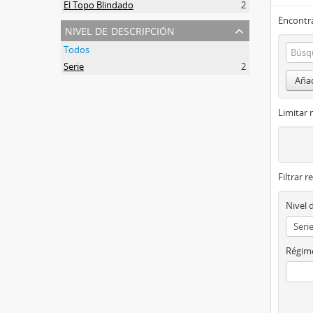
El Topo Blindado
2
Encontra
nivel de descripción
Todos
Serie
2
Añad
Limitar 
Filtrar r
Nivel 
Régime