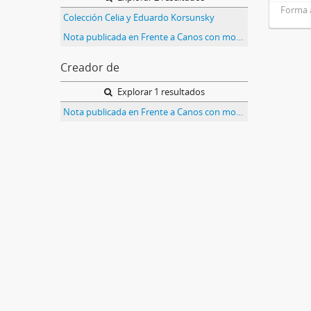
Forma 
Colección Celia y Eduardo Korsunsky
Nota publicada en Frente a Canos con motivo de la inauguración de una muestra sobre el archivo personal de Celia Jinkis de Korsunsky
Creador de
Explorar 1 resultados
Nota publicada en Frente a Canos con motivo de la inauguración de una muestra sobre el archivo personal de Celia Jinkis de Korsunsky