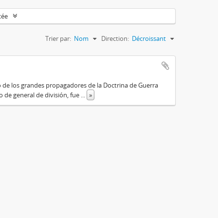
cée
Trier par:
Nom
Direction:
Décroissant
o de los grandes propagadores de la Doctrina de Guerra
o de general de división, fue
...
»