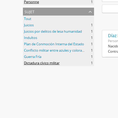
Personne
1
sujet
Tout
Juicios
1
Juicios por delitos de lesa humanidad
1
Díaz
Indultos
1
Perso
Plan de Conmoción Interna del Estado
1
Nacido
Conflicto militar entre azules y colorados
1
Contra
Guerra Fría
1
Dictadura cívico militar
1