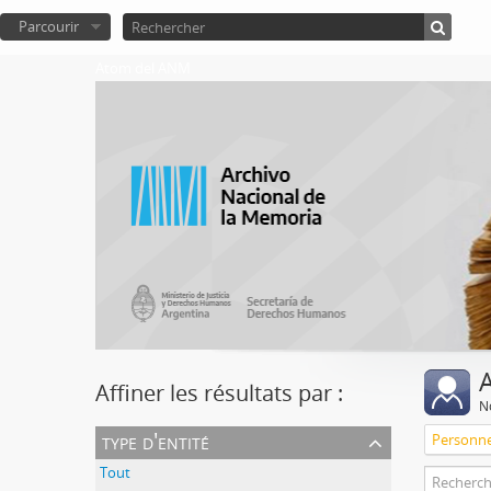
Parcourir
Atom del ANM
A
Affiner les résultats par :
No
type d'entité
Personn
Tout