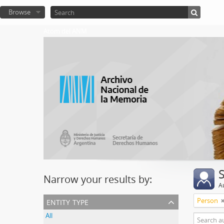
Browse
Atom del ANM
Narrow your results by:
A
entity type
Person
All