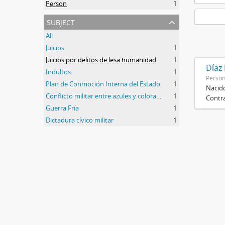
Person
1
subject
All
Juicios
1
Juicios por delitos de lesa humanidad
1
Díaz
Indultos
1
Perso
Plan de Conmoción Interna del Estado
1
Nacido
Conflicto militar entre azules y colorados
1
Contra
Guerra Fría
1
Dictadura cívico militar
1