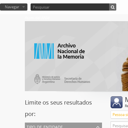
Navegar
Atom del ANM
Limite os seus resultados
R
por:
Pessoa s
tipo de entidade