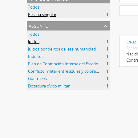
Todos
Pessoa singular
1
assunto
Todos
Díaz
Juicios
1
Pessoa
Juicios por delitos de lesa humanidad
1
Nacido
Indultos
1
Contra
Plan de Conmoción Interna del Estado
1
Conflicto militar entre azules y colorados
1
Guerra Fría
1
Dictadura cívico militar
1