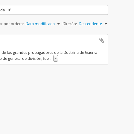
ada
r por ordem:
Data modificada
Direção:
Descendente
o de los grandes propagadores de la Doctrina de Guerra
o de general de división, fue
...
»