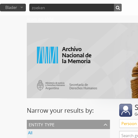
Blader
Atom del ANM
Narrow your results by:
G
entity type
Persoon
All