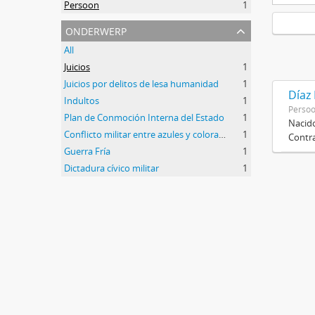
Persoon
1
onderwerp
All
Juicios
1
Juicios por delitos de lesa humanidad
1
Díaz
Indultos
1
Perso
Plan de Conmoción Interna del Estado
1
Nacido
Conflicto militar entre azules y colorados
1
Contra
Guerra Fría
1
Dictadura cívico militar
1