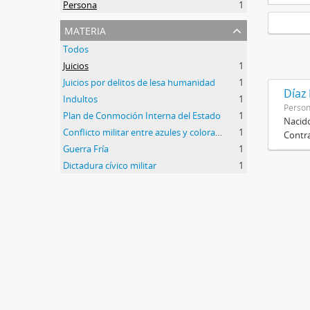
Persona
1
materia
Todos
Juicios
1
Juicios por delitos de lesa humanidad
1
Díaz
Indultos
1
Perso
Plan de Conmoción Interna del Estado
1
Nacido
Conflicto militar entre azules y colorados
1
Contra
Guerra Fría
1
Dictadura cívico militar
1