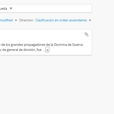
queda
modified
Direction:
Clasificación en orden ascendente
o de los grandes propagadores de la Doctrina de Guerra
o de general de división, fue
...
»