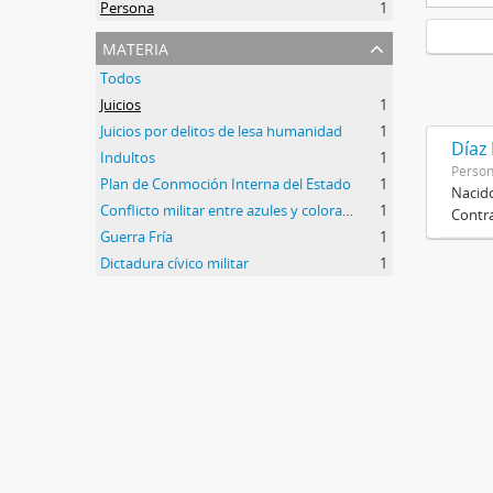
Persona
1
materia
Todos
Juicios
1
Juicios por delitos de lesa humanidad
1
Díaz
Indultos
1
Perso
Plan de Conmoción Interna del Estado
1
Nacido
Conflicto militar entre azules y colorados
1
Contra
Guerra Fría
1
Dictadura cívico militar
1