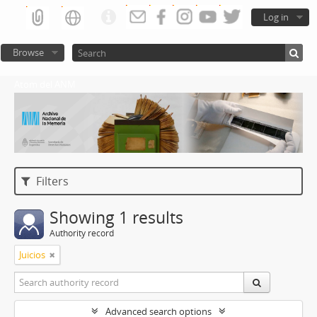
Log in
Browse
Atom del ANM
Filters
Showing 1 results
Authority record
Juicios
Advanced search options